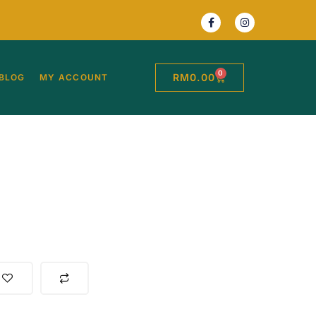
0
RM
0.00
BLOG
MY ACCOUNT