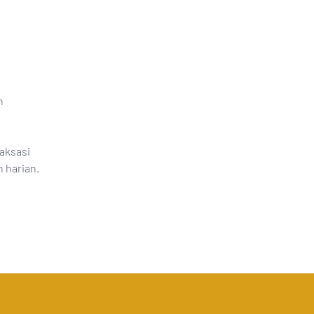
n
aksasi
 harian.